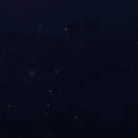
PTT抗静电
PUR抗静电
PVC抗静电
SBR抗静电
SPS抗静电
TES抗静电
TP抗静电
TPO抗静电
TPO(POE)抗静电
TS抗静电
首页
|
公司简介
|
产品中心
|
行业新闻
|
安博