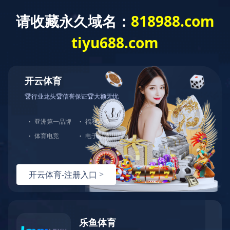
首页
公司简介
产品中心
行业新闻
塑料奶瓶有“保质期”,关注宝宝健康
以塑料取代金属的新趋势
PC/ABS塑料合金的定义及发展
PC/ABS合金塑料特性助力汽车内饰
生产
PC合金塑料特性助力汽车内饰生产
东莞市佳特塑料公司招聘信息
更多行业新闻