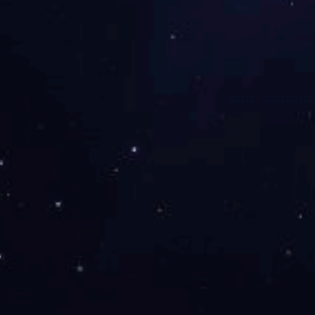
PTT抗静电
PUR抗静电
PVC抗静电
SBR抗静电
SPS抗静电
TES抗静电
TP抗静电
TPO抗静电
TPO(POE)抗静电
TS抗静电
首页
|