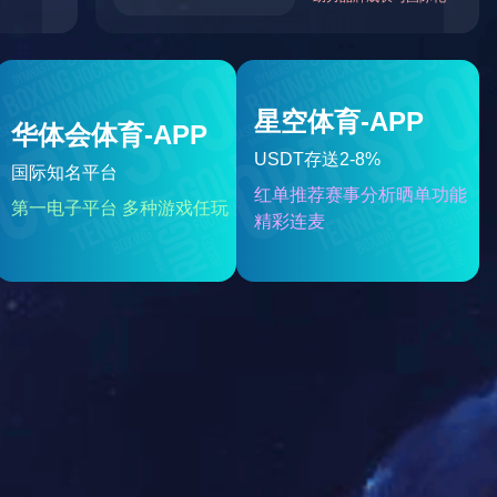
PSU RTP 983
PSU LEIS PSU CF 20