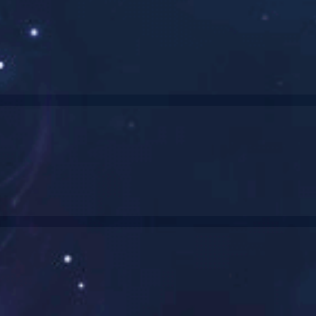
PSU抗静电
PSU RTP ESD C 980
PSU RTP ESD A 980
PSU RTP EMI 961
PSU RTP EMI 960.5