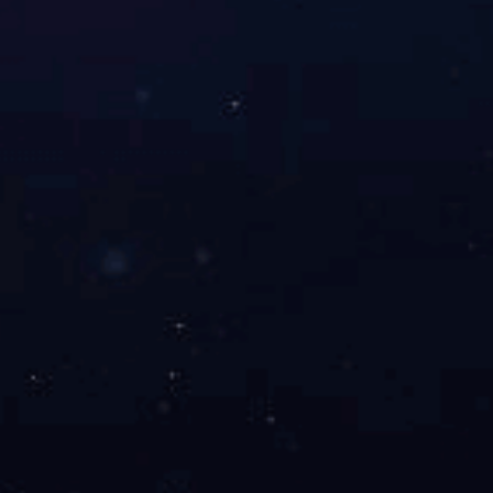
公司简介
|
产品中心
|
行业新闻
|
安博站·官方版网站登录入口-安博anbo（中国）
|
文